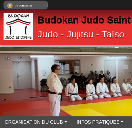
Panneau de gestion des cookies
Se connecter
Budokan Judo Saint
Judo - Jujitsu - Taïso
ORGANISATION DU CLUB
INFOS PRATIQUES