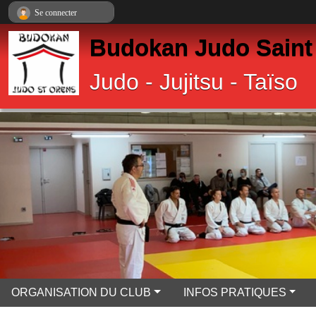
Panneau de gestion des cookies
Se connecter
Budokan Judo Saint
Judo - Jujitsu - Taïso
ORGANISATION DU CLUB
INFOS PRATIQUES