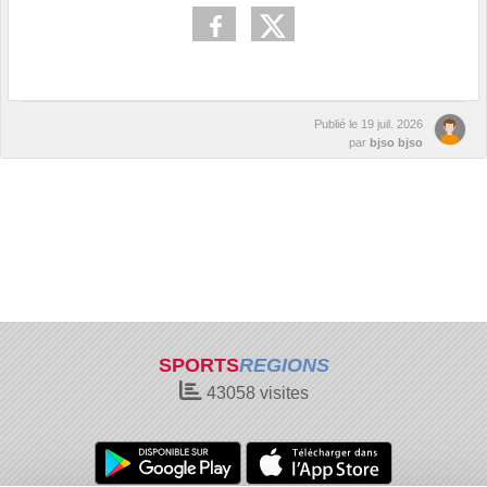
Publié le
19 juil. 2026
par
bjso bjso
SPORTS
REGIONS
43058
visites