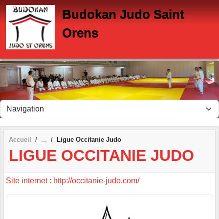
Panneau de gestion des cookies
Budokan Judo Saint
Orens
Accueil
Ligue Occitanie Judo
LIGUE OCCITANIE JUDO
Site internet : http://occitanie-judo.com/