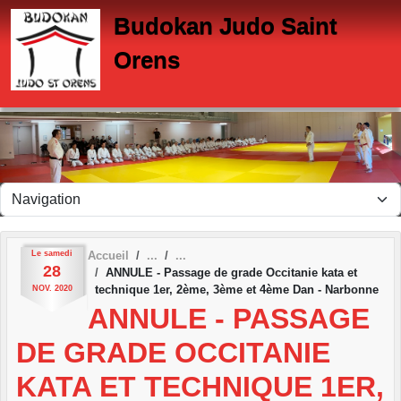
Panneau de gestion des cookies
Budokan Judo Saint
Orens
Le
samedi
Accueil
28
ANNULE - Passage de grade Occitanie kata et
technique 1er, 2ème, 3ème et 4ème Dan - Narbonne
NOV.
2020
ANNULE - PASSAGE
DE GRADE OCCITANIE
KATA ET TECHNIQUE 1ER,