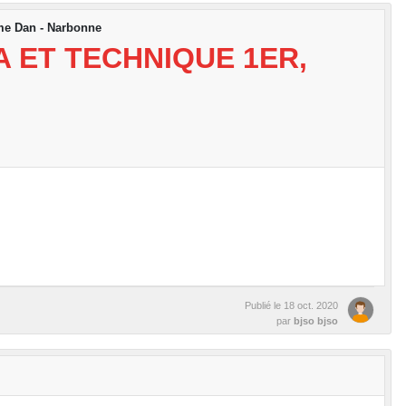
ème Dan - Narbonne
 ET TECHNIQUE 1ER,
Publié le
18 oct. 2020
par
bjso bjso