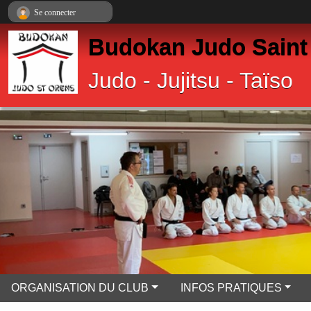
Panneau de gestion des cookies
Se connecter
Budokan Judo Saint
Judo - Jujitsu - Taïso
ORGANISATION DU CLUB
INFOS PRATIQUES