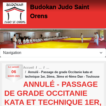
Panneau de gestion des cookies
Budokan Judo Saint
Orens
Le
samedi
Accueil
06
Annulé - Passage de grade Occitanie kata et
technique 1er, 2ème, 3ème et 4ème Dan - Toulouse
MARS
2021
ANNULÉ - PASSAGE
DE GRADE OCCITANIE
KATA ET TECHNIQUE 1ER,