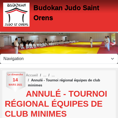
Panneau de gestion des cookies
Budokan Judo Saint
Orens
Le
dimanche
Accueil
14
Annulé - Tournoi régional équipes de club
minimes
MARS
2021
ANNULÉ - TOURNOI
RÉGIONAL ÉQUIPES DE
CLUB MINIMES