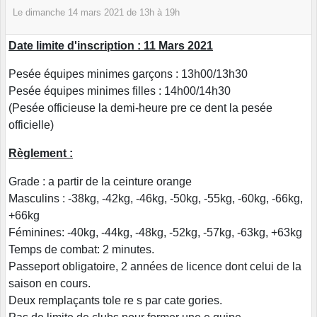
Le
dimanche
14
mars
2021
de 13h à 19h
Date limite d'inscription : 11 Mars 2021
Pesée équipes minimes garçons : 13h00/13h30
Pesée équipes minimes filles : 14h00/14h30
(Pesée officieuse la demi-heure pre ce dent la pesée
officielle)
Règlement :
Grade : a partir de la ceinture orange
Masculins : -38kg, -42kg, -46kg, -50kg, -55kg, -60kg, -66kg,
+66kg
Féminines: -40kg, -44kg, -48kg, -52kg, -57kg, -63kg, +63kg
Temps de combat: 2 minutes.
Passeport obligatoire, 2 années de licence dont celui de la
saison en cours.
Deux remplaçants tole re s par cate gories.