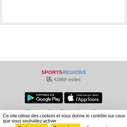
SPORTS
REGIONS
42869
visites
Charte cookies
Gestion des cookies
Ce site utilise des cookies et vous donne le contrôle sur ceux
Informations légales
Signaler un contenu inapproprié
que vous souhaitez activer