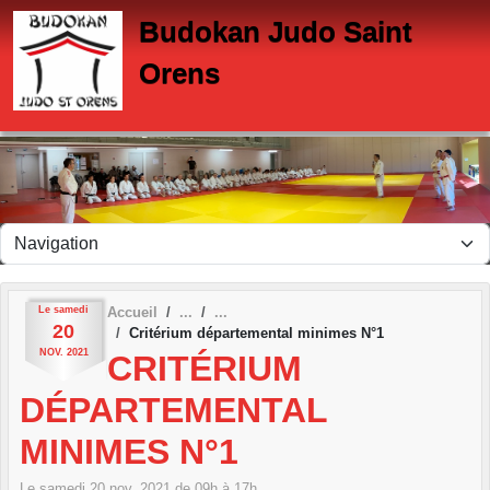
Panneau de gestion des cookies
Budokan Judo Saint
Orens
Le
samedi
Accueil
20
Critérium départemental minimes N°1
NOV.
2021
CRITÉRIUM
DÉPARTEMENTAL
MINIMES N°1
Le
samedi
20
nov.
2021
de 09h à 17h