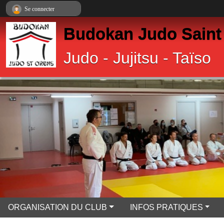
Panneau de gestion des cookies
Se connecter
Budokan Judo Saint
Judo - Jujitsu - Taïso
ORGANISATION DU CLUB
INFOS PRATIQUES