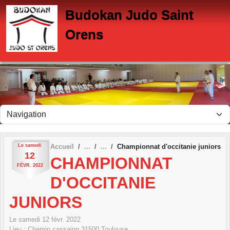
Panneau de gestion des cookies
Budokan Judo Saint
Orens
Le
samedi
Accueil
Championnat d'occitanie juniors
12
CHAMPIONNAT
FÉVR.
2022
D'OCCITANIE
JUNIORS
Le
samedi
12
févr.
2022
Lieu :
Chemin cassaing
31500
Toulouse