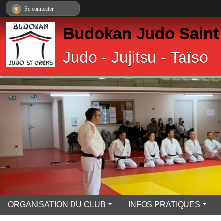
Panneau de gestion des cookies
Se connecter
Budokan Judo Saint
Judo - Jujitsu - Taïso
ORGANISATION DU CLUB
INFOS PRATIQUES