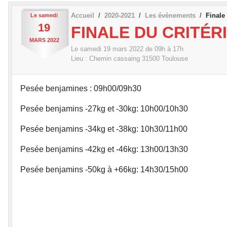
Accueil
2020-2021
Les évènements
Finale
Le
samedi
19
FINALE DU CRITÉR
MARS
2022
Le
samedi
19
mars
2022
de 09h à 17h
Lieu :
Chemin cassaing
31500
Toulouse
Pesée benjamines : 09h00/09h30
Pesée benjamins -27kg et -30kg: 10h00/10h30
Pesée benjamins -34kg et -38kg: 10h30/11h00
Pesée benjamins -42kg et -46kg: 13h00/13h30
Pesée benjamins -50kg à +66kg: 14h30/15h00