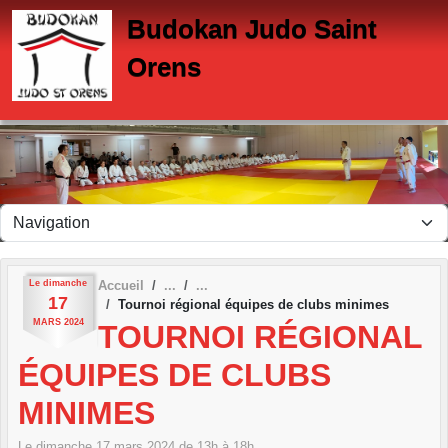
Panneau de gestion des cookies
Budokan Judo Saint
Orens
Le
dimanche
Accueil
17
Tournoi régional équipes de clubs minimes
MARS
2024
TOURNOI RÉGIONAL
ÉQUIPES DE CLUBS
MINIMES
Le
dimanche
17
mars
2024
de 13h à 18h