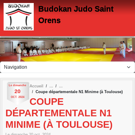
Panneau de gestion des cookies
Budokan Judo Saint
Orens
Le
dimanche
Accueil
20
Coupe départementale N1 Minime (à Toulouse)
OCT.
2024
COUPE
DÉPARTEMENTALE N1
MINIME (À TOULOUSE)
Le
dimanche
20
oct.
2024