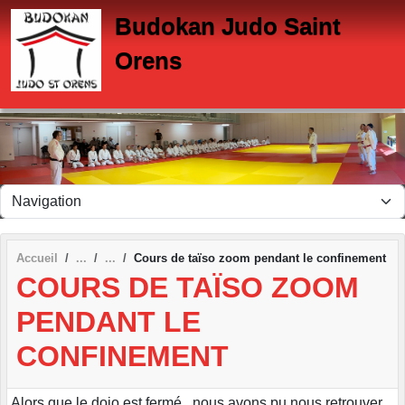
Panneau de gestion des cookies
Budokan Judo Saint
Orens
Accueil
Cours de taïso zoom pendant le confinement
COURS DE TAÏSO ZOOM
PENDANT LE
CONFINEMENT
Alors que le dojo est fermé , nous avons pu nous retrouver