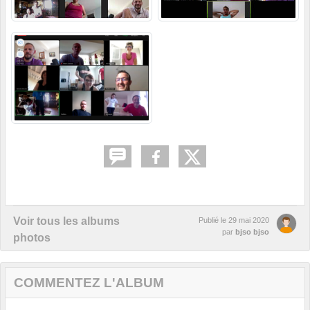
Voir tous les albums
Publié le
29 mai 2020
par
bjso bjso
photos
COMMENTEZ L'ALBUM