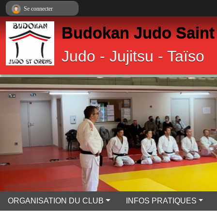
Panneau de gestion des cookies
Se connecter
Budokan Judo Saint
Judo - Jujitsu - Taïso
ORGANISATION DU CLUB
INFOS PRATIQUES