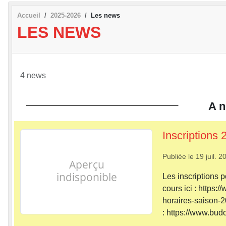
Accueil
2025-2026
Les news
LES NEWS
4 news
A n
Inscriptions 
Publiée le
19 juil. 2
Les inscriptions 
cours ici : https
horaires-saison-2
: https://www.bud