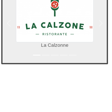
Précedent
Suivan
La Calzonne