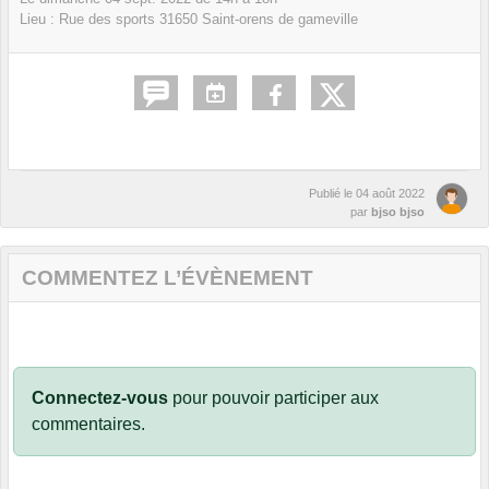
Lieu :
Rue des sports
31650
Saint-orens de gameville
Publié le
04 août 2022
par
bjso bjso
COMMENTEZ L’ÉVÈNEMENT
Connectez-vous
pour pouvoir participer aux
commentaires.