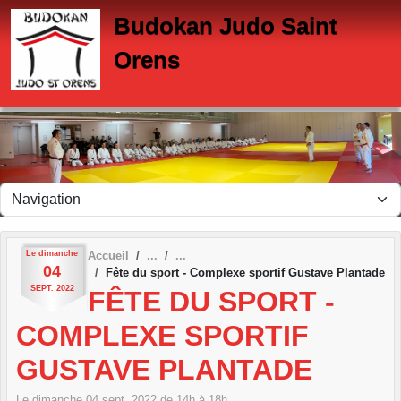
Panneau de gestion des cookies
Budokan Judo Saint
Orens
Le
dimanche
Accueil
04
Fête du sport - Complexe sportif Gustave Plantade
SEPT.
2022
FÊTE DU SPORT -
COMPLEXE SPORTIF
GUSTAVE PLANTADE
Le
dimanche
04
sept.
2022
de 14h à 18h