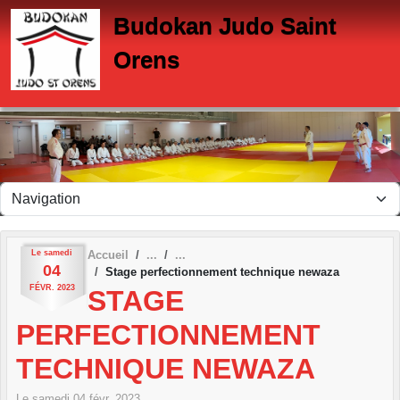
Panneau de gestion des cookies
Budokan Judo Saint
Orens
Le
samedi
Accueil
04
Stage perfectionnement technique newaza
FÉVR.
2023
STAGE
PERFECTIONNEMENT
TECHNIQUE NEWAZA
Le
samedi
04
févr.
2023