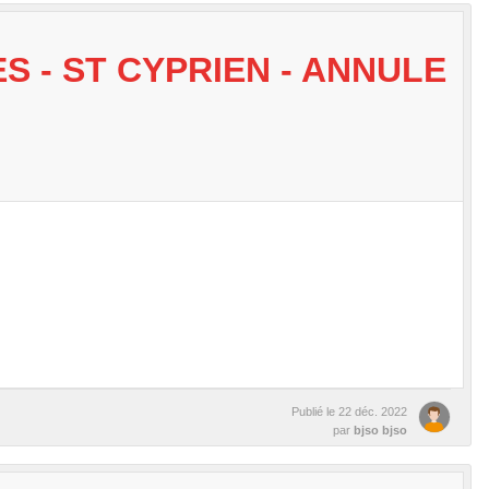
 - ST CYPRIEN - ANNULE
Publié le
22 déc. 2022
par
bjso bjso