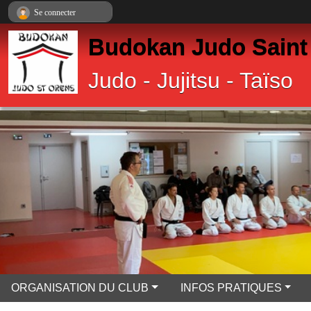
Panneau de gestion des cookies
Se connecter
Budokan Judo Saint
Judo - Jujitsu - Taïso
ORGANISATION DU CLUB
INFOS PRATIQUES