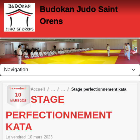
Panneau de gestion des cookies
Budokan Judo Saint
Orens
Le
vendredi
Accueil
Stage perfectionnement kata
10
STAGE
MARS
2023
PERFECTIONNEMENT
KATA
Le
vendredi
10
mars
2023