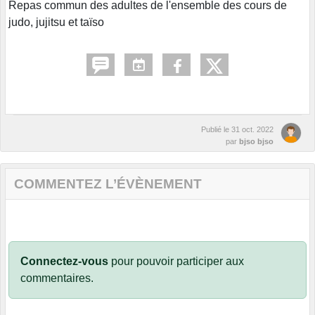
Repas commun des adultes de l'ensemble des cours de
judo, jujitsu et taïso
Publié le
31 oct. 2022
par
bjso bjso
COMMENTEZ L’ÉVÈNEMENT
Connectez-vous
pour pouvoir participer aux
commentaires.