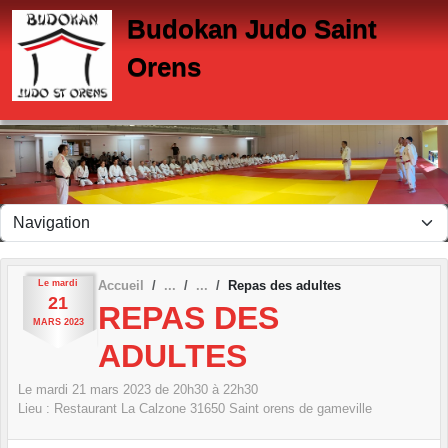
Panneau de gestion des cookies
Budokan Judo Saint
Orens
Le
mardi
Accueil
Repas des adultes
21
REPAS DES
MARS
2023
ADULTES
Le
mardi
21
mars
2023
de 20h30 à 22h30
Lieu :
Restaurant La Calzone
31650
Saint orens de gameville