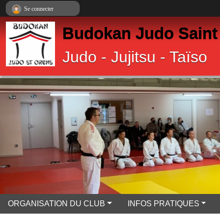
Panneau de gestion des cookies
Se connecter
Budokan Judo Saint
Judo - Jujitsu - Taïso
ORGANISATION DU CLUB
INFOS PRATIQUES