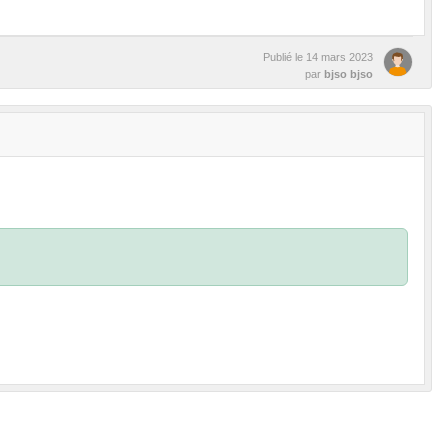
Publié le
14 mars 2023
par
bjso bjso