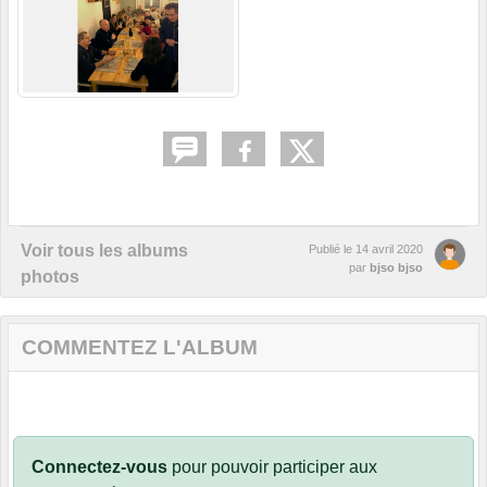
Voir tous les albums
Publié le
14 avril 2020
par
bjso bjso
photos
COMMENTEZ L'ALBUM
Connectez-vous
pour pouvoir participer aux