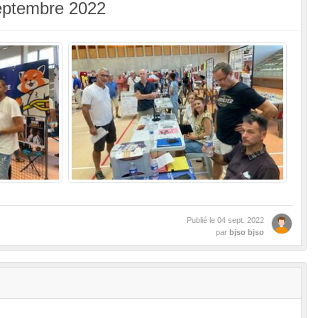
septembre 2022
Publié le
04 sept. 2022
par
bjso bjso