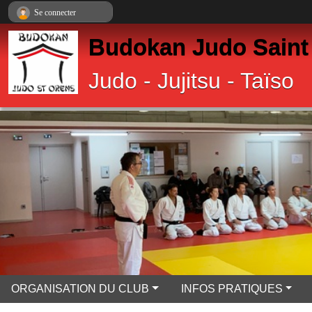
Panneau de gestion des cookies
Se connecter
Budokan Judo Saint
Judo - Jujitsu - Taïso
ORGANISATION DU CLUB
INFOS PRATIQUES