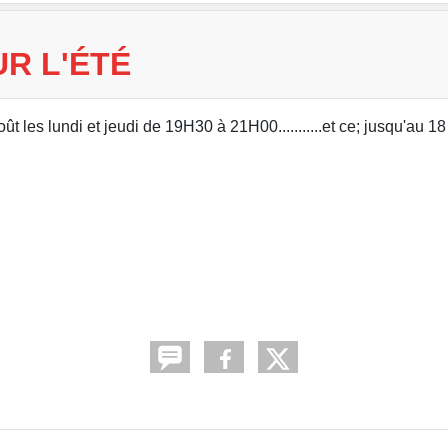
R L'ÉTÉ
ût les lundi et jeudi de 19H30 à 21H00...........et ce; jusqu'au 18