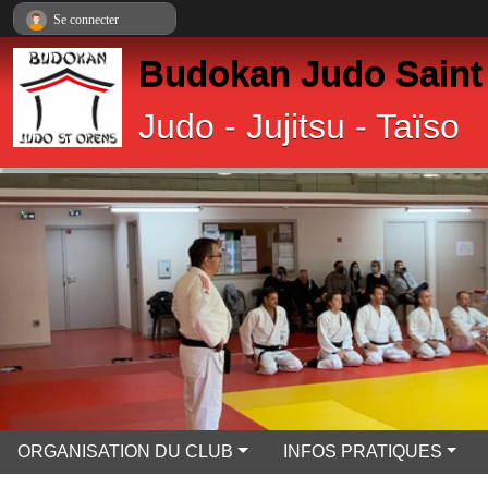
Panneau de gestion des cookies
Se connecter
Budokan Judo Saint
Judo - Jujitsu - Taïso
ORGANISATION DU CLUB
INFOS PRATIQUES