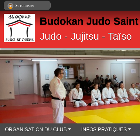
Panneau de gestion des cookies
Se connecter
Budokan Judo Saint
Judo - Jujitsu - Taïso
ORGANISATION DU CLUB
INFOS PRATIQUES